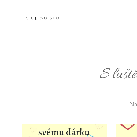
Escapeza s.r.o.
S luště
Na