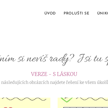
ÚVOD
PROLUŠTI SE
ÚNIK
ním si nevíš rady? Jsi tu 
VERZE - S LÁSKOU
 následujících obrázcích najdete řešení ke všem úkol